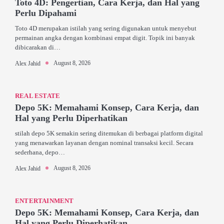
Toto 4D: Pengertian, Cara Kerja, dan Hal yang
Perlu Dipahami
Toto 4D merupakan istilah yang sering digunakan untuk menyebut
permainan angka dengan kombinasi empat digit. Topik ini banyak
dibicarakan di…
August 8, 2026
Alex Jahid
REAL ESTATE
Depo 5K: Memahami Konsep, Cara Kerja, dan
Hal yang Perlu Diperhatikan
stilah depo 5K semakin sering ditemukan di berbagai platform digital
yang menawarkan layanan dengan nominal transaksi kecil. Secara
sederhana, depo…
August 8, 2026
Alex Jahid
ENTERTAINMENT
Depo 5K: Memahami Konsep, Cara Kerja, dan
Hal yang Perlu Diperhatikan