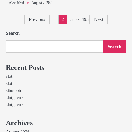
August 7, 2026
Alex Jahid
Posts
…
Previous
1
2
3
493
Next
pagination
Search
Search
Recent Posts
slot
slot
situs toto
slotgacor
slotgacor
Archives
August 2026