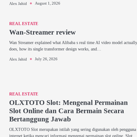
August 1, 2026
Alex Jahid
REAL ESTATE
Wan-Streamer review
Wan Streamer explained what Alibaba s real time AI video model actuall
does, how its single transformer design works, and…
July 26, 2026
Alex Jahid
REAL ESTATE
OLXTOTO Slot: Mengenal Permainan
Slot Online dan Cara Bermain Secara
Bertanggung Jawab
OLXTOTO Slot merupakan istilah yang sering digunakan oleh pengguna
internet ketika mencari informasi mengenai permainan slot online. Slot