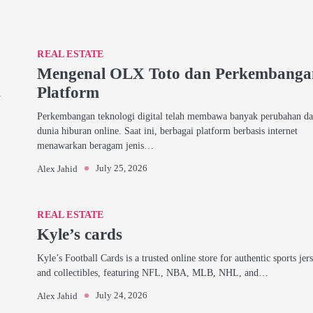
REAL ESTATE
Mengenal OLX Toto dan Perkembanga
Platform
y
Perkembangan teknologi digital telah membawa banyak perubahan d
dunia hiburan online. Saat ini, berbagai platform berbasis internet
menawarkan beragam jenis…
July 25, 2026
Alex Jahid
REAL ESTATE
Kyle’s cards
Kyle’s Football Cards is a trusted online store for authentic sports jer
and collectibles, featuring NFL, NBA, MLB, NHL, and…
July 24, 2026
Alex Jahid