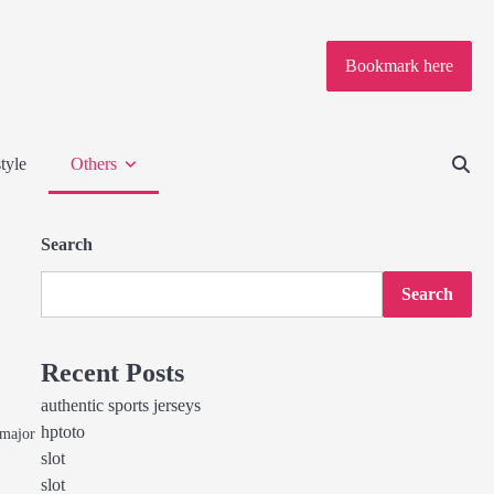
Bookmark here
tyle
Others
Search
Search
Recent Posts
authentic sports jerseys
hptoto
 major
slot
slot