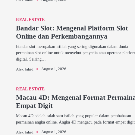
Alex Jahid
REAL ESTATE
Bandar Slot: Mengenal Platform Slot
Online dan Perkembangannya
Bandar slot merupakan istilah yang sering digunakan dalam dunia
permainan slot online untuk menyebut penyedia atau operator platfo
digital. Seiring…
August 1, 2026
Alex Jahid
REAL ESTATE
Macau 4D: Mengenal Format Permain
Empat Digit
Macau 4D adalah salah satu istilah yang populer dalam pembahasan
permainan angka online. Angka 4D mengacu pada format empat dig
August 1, 2026
Alex Jahid