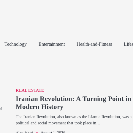
Technology
Entertainment
Health-and-Fitness
Lifes
REAL ESTATE
Iranian Revolution: A Turning Point in
Modern History
ol
The Iranian Revolution, also known as the Islamic Revolution, was a
political and social movement that took place in…
August 1, 2026