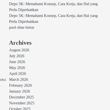
Depo 5K: Memahami Konsep, Cara Kerja, dan Hal yang
Perlu Diperhatikan
Depo 5K: Memahami Konsep, Cara Kerja, dan Hal yang
Perlu Diperhatikan
pool ohne beton
Archives
August 2026
July 2026
June 2026
May 2026
April 2026
March 2026
leksi
u…
February 2026
January 2026
December 2025
November 2025
October 2025