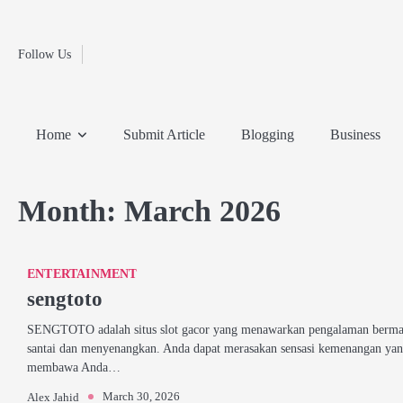
Fashion
Skip
to
Education
content
Follow Us
Home
Info
Submit
Blogging
Business
Technology
Entertainment
Health-
Lifestyle
Others
Shopping
Analysis
Article
and-
News
System
Fitness
Finance
Home
Submit Article
Blogging
Business
Travel
Media
Month:
March 2026
ENTERTAINMENT
sengtoto
SENGTOTO adalah situs slot gacor yang menawarkan pengalaman berma
santai dan menyenangkan. Anda dapat merasakan sensasi kemenangan ya
membawa Anda…
March 30, 2026
Alex Jahid