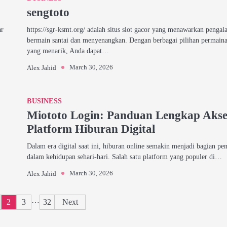
sengtoto
ar
https://sgr-ksmt.org/ adalah situs slot gacor yang menawarkan penga
bermain santai dan menyenangkan. Dengan berbagai pilihan permain
yang menarik, Anda dapat…
March 30, 2026
Alex Jahid
BUSINESS
Miototo Login: Panduan Lengkap Akse
Platform Hiburan Digital
Dalam era digital saat ini, hiburan online semakin menjadi bagian pe
dalam kehidupan sehari-hari. Salah satu platform yang populer di…
March 30, 2026
Alex Jahid
Posts
…
2
3
32
Next
pagination