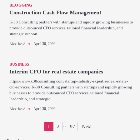
BLOGGING
Construction Cash Flow Management
K-38 Consulting partners with startups and rapidly growing businesses to
provide outsourced CFO services, tailored financial leadership, and
strategic support.…
April 30, 2026
Alex Jahid
BUSINESS
Interim CFO for real estate companies
https://www.k38consulting.com/startup-industry-expertise/real-estate-
cfo-services/ K-38 Consulting partners with startups and rapidly growing
businesses to provide outsourced CFO services, tailored financial
leadership, and strategic…
April 30, 2026
Alex Jahid
Posts
…
1
2
97
Next
pagination