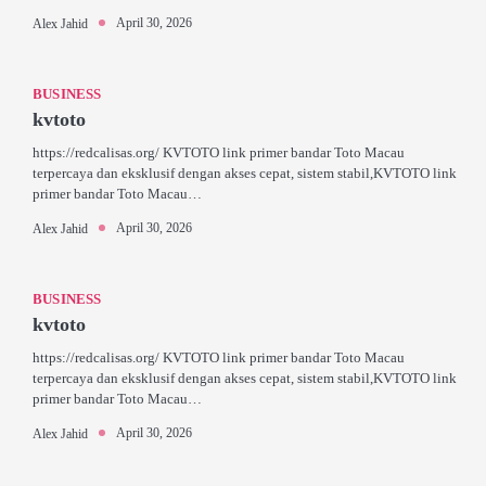
April 30, 2026
Alex Jahid
BUSINESS
kvtoto
https://redcalisas.org/ KVTOTO link primer bandar Toto Macau
terpercaya dan eksklusif dengan akses cepat, sistem stabil,KVTOTO link
primer bandar Toto Macau…
April 30, 2026
Alex Jahid
BUSINESS
kvtoto
https://redcalisas.org/ KVTOTO link primer bandar Toto Macau
terpercaya dan eksklusif dengan akses cepat, sistem stabil,KVTOTO link
primer bandar Toto Macau…
April 30, 2026
Alex Jahid