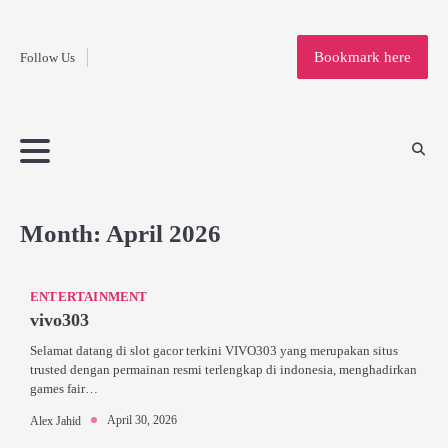
Fashion
Skip
to
Education
Bookmark here
Follow Us
content
Home
Info
Submit
Blogging
Business
Technology
Entertainment
Health-
Lifestyle
Others
Shopping
Analysis
Article
and-
News
System
Fitness
Finance
Travel
Media
Month:
April 2026
ENTERTAINMENT
vivo303
Selamat datang di slot gacor terkini VIVO303 yang merupakan situs
trusted dengan permainan resmi terlengkap di indonesia, menghadirkan
games fair…
April 30, 2026
Alex Jahid