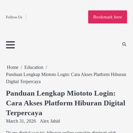
Fashion
Skip
to
Education
Bookmark here
Follow Us
content
Home
Info
Submit
Blogging
Business
Technology
Entertainment
Health-
Lifestyle
Others
Shopping
Analysis
Article
and-
News
System
Fitness
Finance
Travel
Media
Home
Education
Panduan Lengkap Miototo Login: Cara Akses Platform Hiburan
Digital Terpercaya
Panduan Lengkap Miototo Login:
Cara Akses Platform Hiburan Digital
Terpercaya
March 31, 2026
Alex Jahid
Di era digital saat ini, hiburan online semakin diminati oleh