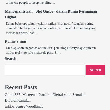
to inspire people to keep traveling…
Mengenal Istilah “Slot Gacor” dalam Dunia Permainan
Digital
Dalam beberapa tahun terakhir, istilah “slot gacor” semakin sering
muncul di berbagai percakapan online, terutama di komunitas yang
membahas permainan…
Pymes y mas
Un blog sobre negocios online SEO para blogs lifestyle que quieren
tráfico real y no solo visitas de paso. Si…
Search
Search
Recent Posts
Gomu837: Mengenal Platform Digital yang Semakin
Diperbincangkan
tuition centre Woodlands