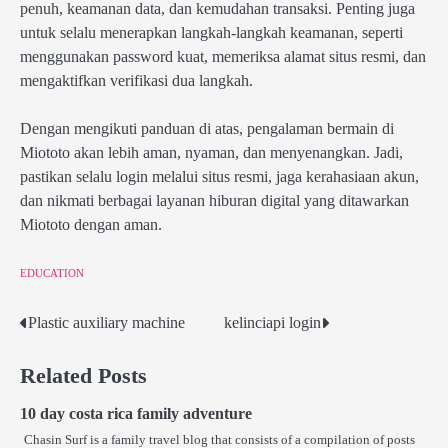
penuh, keamanan data, dan kemudahan transaksi. Penting juga
untuk selalu menerapkan langkah-langkah keamanan, seperti
menggunakan password kuat, memeriksa alamat situs resmi, dan
mengaktifkan verifikasi dua langkah.
Dengan mengikuti panduan di atas, pengalaman bermain di
Miototo akan lebih aman, nyaman, dan menyenangkan. Jadi,
pastikan selalu login melalui situs resmi, jaga kerahasiaan akun,
dan nikmati berbagai layanan hiburan digital yang ditawarkan
Miototo dengan aman.
EDUCATION
Plastic auxiliary machine
kelinciapi login
Post
navigation
Related Posts
10 day costa rica family adventure
Chasin Surf is a family travel blog that consists of a compilation of posts