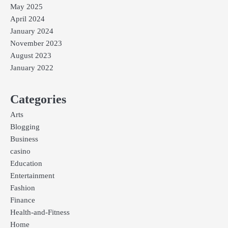
May 2025
April 2024
January 2024
November 2023
August 2023
January 2022
Categories
Arts
Blogging
Business
casino
Education
Entertainment
Fashion
Finance
Health-and-Fitness
Home