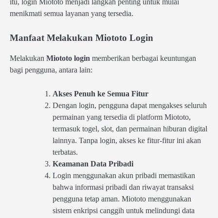
itu, login Miototo menjadi langkah penting untuk mulai
menikmati semua layanan yang tersedia.
Manfaat Melakukan Miototo Login
Melakukan
Miototo login
memberikan berbagai keuntungan
bagi pengguna, antara lain:
Akses Penuh ke Semua Fitur
Dengan login, pengguna dapat mengakses seluruh
permainan yang tersedia di platform Miototo,
termasuk togel, slot, dan permainan hiburan digital
lainnya. Tanpa login, akses ke fitur-fitur ini akan
terbatas.
Keamanan Data Pribadi
Login menggunakan akun pribadi memastikan
bahwa informasi pribadi dan riwayat transaksi
pengguna tetap aman. Miototo menggunakan
sistem enkripsi canggih untuk melindungi data