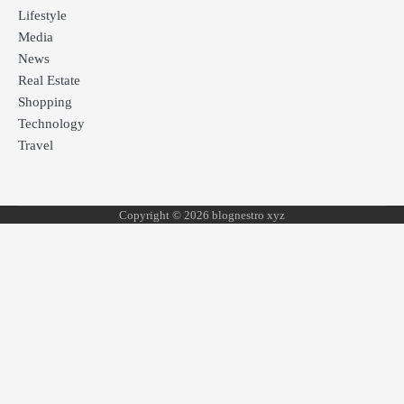
Lifestyle
Media
News
Real Estate
Shopping
Technology
Travel
Copyright © 2026 blognestro xyz