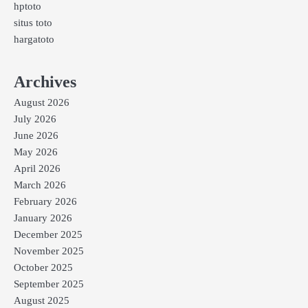
hptoto
situs toto
hargatoto
Archives
August 2026
July 2026
June 2026
May 2026
April 2026
March 2026
February 2026
January 2026
December 2025
November 2025
October 2025
September 2025
August 2025