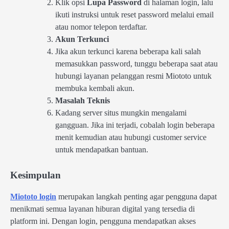
Klik opsi
Lupa Password
di halaman login, lalu
ikuti instruksi untuk reset password melalui email
atau nomor telepon terdaftar.
Akun Terkunci
Jika akun terkunci karena beberapa kali salah
memasukkan password, tunggu beberapa saat atau
hubungi layanan pelanggan resmi Miototo untuk
membuka kembali akun.
Masalah Teknis
Kadang server situs mungkin mengalami
gangguan. Jika ini terjadi, cobalah login beberapa
menit kemudian atau hubungi customer service
untuk mendapatkan bantuan.
Kesimpulan
Miototo login
merupakan langkah penting agar pengguna dapat
menikmati semua layanan hiburan digital yang tersedia di
platform ini. Dengan login, pengguna mendapatkan akses