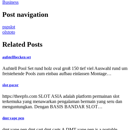
Business
Post navigation
pspslot
olxtoto
Related Posts
aufstellbecken set
Aufstell Pool Set rund holz oval groß 150 tief viel Auswahl rund um
freistehende Pools zum einbau aufbau einlassen Montage…
slot gacor
https://theepfo.com SLOT ASIA adalah platform permainan slot
terkemuka yang menawarkan pengalaman bermain yang seru dan
menguntungkan. Dengan BASIS BANDAR SLOT…
dmt vape pen
dmt vape pen dmt cart dmt carts A DMT vape pen is a portable