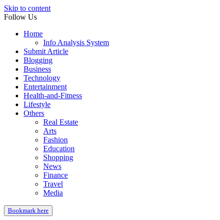
Skip to content
Follow Us
Home
Info Analysis System
Submit Article
Blogging
Business
Technology
Entertainment
Health-and-Fitness
Lifestyle
Others
Real Estate
Arts
Fashion
Education
Shopping
News
Finance
Travel
Media
Bookmark here